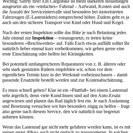
Wichtig: Safety first! Ein Cargobike ist meist stärkeren Belastungen
ausgesetzt als ein »einfaches« Fahrrad – Aufwand, Kosten und auch
die Anzahl der Serviceintervalle sind besonders bei motorisierten
Fahrzeugen (E-Lastenrädern) entsprechend höher. Zudem geht es ja
auch um den sicheren Transport von Kind oder Hund und Kegel.
Nach der ersten Inspektion sollte das Bike je nach Belastung jedes
Jahr einmal zur
Inspektion
– vorausgesetzt, es treten keine
besonderen »Beschwerden« auf. Falls Euch etwas auffällt solltet Ihr
natürlich lieber einmal kurz vorbeikommen, wir geben gerne eine
erste Einschätzung oder helfen bei Kleinigkeiten.
Bei potentiell umfangreicheren Reparaturen von z. B. älteren oder
sehr stark genutzten Rädern empfehlen wir, schon vor dem
eigentlichen Termin kurz in der Werkstatt vorbeizuschauen – damit
passende Ersatzteile bestellt werden und zur Kostenabschätzung.
Es muss schnell gehen? Klar ist ein »Plattfuß« bei einem Lastenrad
sehr ärgerlich, denn viele Kund:Innen sind auf den Auto-Ersatz
angewiesen und planen das Rad täglich fest ein. Je nach Auslastung
und Besetzung versuchen wir hier besonders zügig zu helfen – fragt
also gerne nach diesem Service, den wir natürlich nur begrenzt
anbieten können.
Wenn das Lastenrad gar nicht mehr gefahren werden kann, ist es mit
seinen meist 40kg+ auch nicht einfach zu transportieren. In solchen