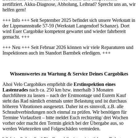
zertifiziert. Akku-Diagnose, Abholung, Leihrad? Sprecht uns an, wir
helfen gern!
+++ Info +++ Seit September 2025 befindet sich unsere Werkstatt in
der Lippmannstraße 57-59 (Werkstatt Langendorf Schanze). Dort
wird Euer Cargobike kompetent gewartet und wieder fahrbereit
gemacht. +++
+++ Neu +++ Seit Februar 2026 können wir viele Reparaturen und
Inspektionen auch im Standort Barmbek erledigen. +++
Wissenswertes zu Wartung & Service Deines Cargobikes
Ahoi Velo Cargobikes empfiehlt die
Erstinspektion eines
Lastenrades
nach ca. 250 km bzw. innerhalb 3 Monaten
durchführen zu lassen – nach der Erstmontage und Eurem Kauf
steht das Rad nämlich erstmals unter Belastung und ist durchaus
höheren Vibrationen ausgesetzt. Daher ist es sinnvoll, z.B. alle
Schraubverbindungen noch einmal zu prüfen. Wir benötigen für
Termine Vorlaufzeit – bitte meldet Euch rechtzeitig/ drei Wochen
vorher oder macht den Termin gleich bei der Übergabe aus, so
werden Wartezeiten und Folgeschäden vermieden.