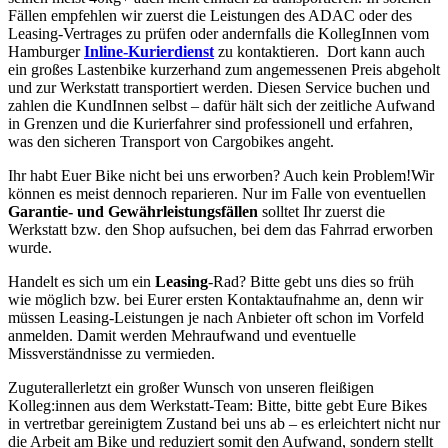
Fällen empfehlen wir zuerst die Leistungen des ADAC oder des
Leasing-Vertrages zu prüfen oder andernfalls die KollegInnen vom
Hamburger
Inline-Kurierdienst
zu kontaktieren. Dort kann auch
ein großes Lastenbike kurzerhand zum angemessenen Preis abgeholt
und zur Werkstatt transportiert werden. Diesen Service buchen und
zahlen die KundInnen selbst – dafür hält sich der zeitliche Aufwand
in Grenzen und die Kurierfahrer sind professionell und erfahren,
was den sicheren Transport von Cargobikes angeht.
Ihr habt Euer Bike nicht bei uns erworben? Auch kein Problem!Wir
können es meist dennoch reparieren. Nur im Falle von eventuellen
Garantie- und Gewährleistungsfällen
solltet Ihr zuerst die
Werkstatt bzw. den Shop aufsuchen, bei dem das Fahrrad erworben
wurde.
Handelt es sich um ein
Leasing
-Rad? Bitte gebt uns dies so früh
wie möglich bzw. bei Eurer ersten Kontaktaufnahme an, denn wir
müssen Leasing-Leistungen je nach Anbieter oft schon im Vorfeld
anmelden. Damit werden Mehraufwand und eventuelle
Missverständnisse zu vermieden.
Zuguterallerletzt ein großer Wunsch von unseren fleißigen
Kolleg:innen aus dem Werkstatt-Team: Bitte, bitte gebt Eure Bikes
in vertretbar gereinigtem Zustand bei uns ab – es erleichtert nicht nur
die Arbeit am Bike und reduziert somit den Aufwand, sondern stellt